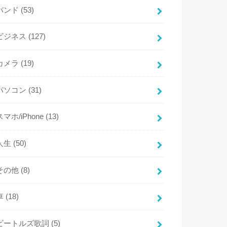
バンド
(53)
ビジネス
(127)
カメラ
(19)
パソコン
(31)
スマホ/iPhone
(13)
人生
(50)
その他
(8)
車
(18)
ビートルズ歌詞
(5)