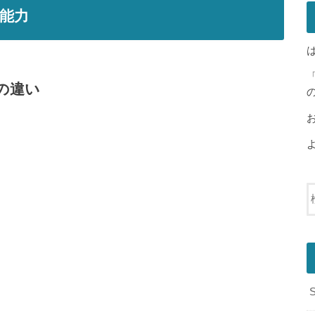
能力
の違い