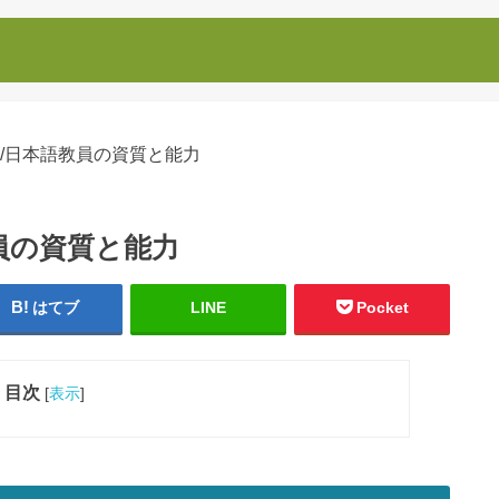
/日本語教員の資質と能力
員の資質と能力
はてブ
LINE
Pocket
目次
[
表示
]