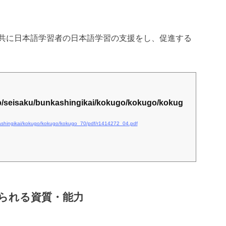
共に日本語学習者の日本語学習の支援をし、促進する
jp/seisaku/bunkashingikai/kokugo/kokugo/kokug
kashingikai/kokugo/kokugo/kokugo_70/pdf/r1414272_04.pdf
られる資質・能力