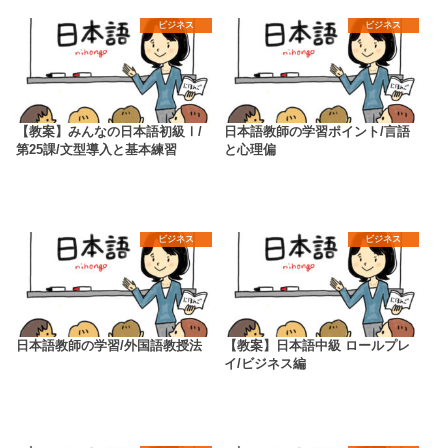
ビジネス
ビジネス
【教案】みんなの日本語初級Ⅰ/
日本語教師の学習ポイント/言語
第25課/文型導入と基本練習
と心理偏
ビジネス
ビジネス
日本語教師の学習/外国語教授法
【教案】日本語中級 ロールプレ
イ/ビジネス編