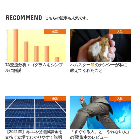
RECOMMEND
こちらの記事も人気です。
生活
人生
TA交流分析エゴグラムをシンプ
ハムスター
のナンシーが私に
ルに解説
教えてくれたこと
生活
人生
【2021年】再エネ促進賦課金を
「すぐやる人」と「やれない人」
支払う立場でわかりやすく説明
の習慣/本のレビュー