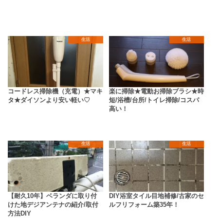
生活
生活
コードレス掃除機（充電）★マキ
楽に掃除★電動お掃除ブラシ★時
タ★ダイソンより安い軽い♡
短/浴槽/台所/トイレ掃除/コスパ
高い！
生活
生活
【耐久10年】ベランダに取り付
DIY浴室タイル目地補修/古家のセ
けた地デジアンテナの紹介/取付
ルフリフォーム築35年！
方法DIY