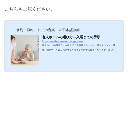
こちらもご覧ください。
倹約・節約アイデア/音楽・車/日本語教師
老人ホームの選び方～入居までの手順
https://mabra.me/nursing-home
老人ホームの選び方～入居までの手順老人ホームも、家やマンション選
びと同じで、これからの生活を大きく左右する場所となります。希望や
条件を明確にして、いくつかの老人ホームを見比べて、納得のいく老人
ホーム選びをしましょう。条件（希望）を決める場所本人の希望や、家
族が通いやすいか等で、地域を絞り込みます。費用入居時の費用・月額
費用・その他実費など、支払いに無理がないか確認しましょう。介護体
制介護の手厚さは、入居者人数に対する介護スタッフ人数が一つの基準
になります。国が定める基準では、入居差人数3名に対...