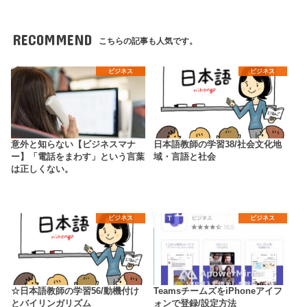
RECOMMEND
こちらの記事も人気です。
ビジネス
ビジネス
意外と知らない【ビジネスマナ
日本語教師の学習38/社会文化地
ー】「電話をまわす」という言葉
域・言語と社会
は正しくない。
ビジネス
ビジネス
☆日本語教師の学習56/動機付け
TeamsチームズをiPhoneアイフ
とバイリンガリズム
ォンで登録/設定方法