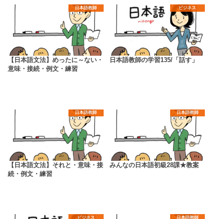
日本語教師
ビジネス
【日本語文法】めったに～ない・
日本語教師の学習135/「話す」
意味・接続・例文・練習
日本語教師
日本語教師
【日本語文法】それと・意味・接
みんなの日本語初級28課★教案
続・例文・練習
ビジネス
日本語教師