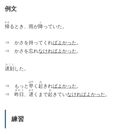
例文
かえ
ふ
帰
るとき、雨が
降
っていた。
⇒ かさを持ってくれ
ばよかった
。
⇒ かさを忘れ
なければよかった
。
ちこく
遅刻
した。
はや
お
⇒ もっと
早
く
起
きれ
ばよかった
。
きのう
おそ
お
⇒
昨日
、
遅
くまで
起
きてい
なければよかった
。
練習