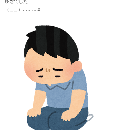
残念
でした
プ
レ
（ _ _ ）……….o
ー
ヤ
ー