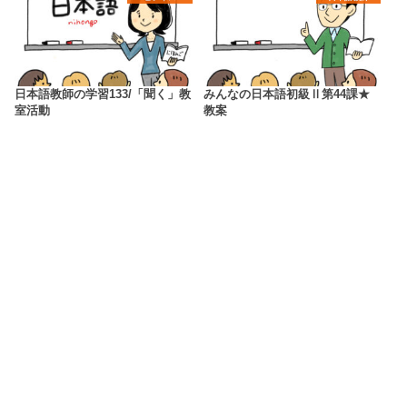
日本語教師の学習133/「聞く」教
みんなの日本語初級Ⅱ第44課★
室活動
教案