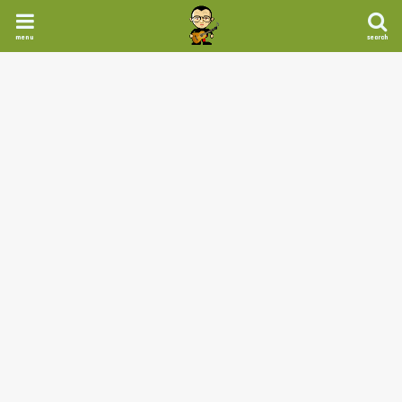
menu
search