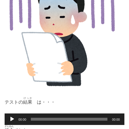
けっか
テストの
結果
は・・・
音
00:00
00:00
声
ざんねん