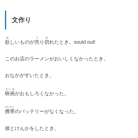
文作り
ほ
う
き
欲
しいものが
売
り
切
れたとき。sould out!
このお店のラーメンがおいしくなかったとき。
おなかがすいたとき。
えいが
映画
がおもしろくなかった。
けいたい
携帯
のバッテリーがなくなった。
彼とけんかをしたとき。