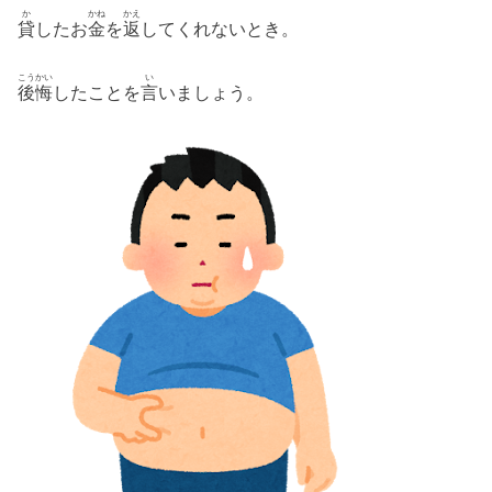
か
かね
かえ
貸
したお
金
を
返
してくれないとき。
こうかい
い
後悔
したことを
言
いましょう。