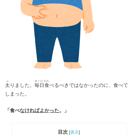
ふ
まいにちた
太
りました。
毎日食
べるべきではなかったのに、食べて
しまった。
「食べ
なければよかった
。」
目次
[
表示
]